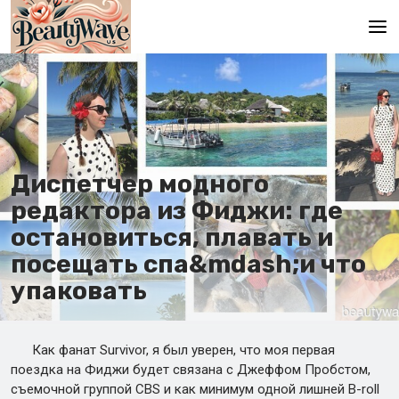
Главная
En
Es
Диспетчер модного
Ru
редактора из Фиджи: где
It
остановиться, плавать и
посещать спа&mdash;и что
De
упаковать
Как фанат Survivor, я был уверен, что моя первая
поездка на Фиджи будет связана с Джеффом Пробстом,
съемочной группой CBS и как минимум одной лишней B-roll