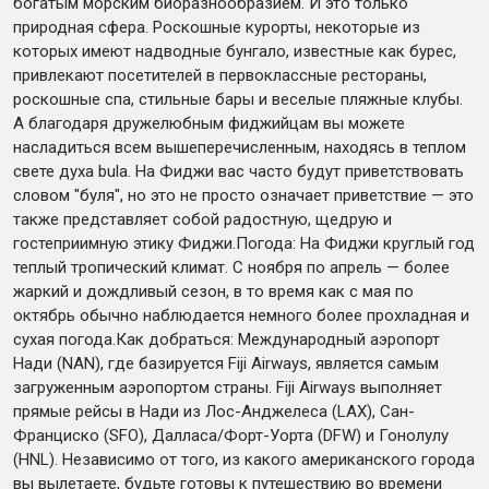
богатым морским биоразнообразием. И это только
природная сфера. Роскошные курорты, некоторые из
которых имеют надводные бунгало, известные как бурес,
привлекают посетителей в первоклассные рестораны,
роскошные спа, стильные бары и веселые пляжные клубы.
А благодаря дружелюбным фиджийцам вы можете
насладиться всем вышеперечисленным, находясь в теплом
свете духа bula. На Фиджи вас часто будут приветствовать
словом "буля", но это не просто означает приветствие — это
также представляет собой радостную, щедрую и
гостеприимную этику Фиджи.Погода: На Фиджи круглый год
теплый тропический климат. С ноября по апрель — более
жаркий и дождливый сезон, в то время как с мая по
октябрь обычно наблюдается немного более прохладная и
сухая погода.Как добраться: Международный аэропорт
Нади (NAN), где базируется Fiji Airways, является самым
загруженным аэропортом страны. Fiji Airways выполняет
прямые рейсы в Нади из Лос-Анджелеса (LAX), Сан-
Франциско (SFO), Далласа/Форт-Уорта (DFW) и Гонолулу
(HNL). Независимо от того, из какого американского города
вы вылетаете, будьте готовы к путешествию во времени