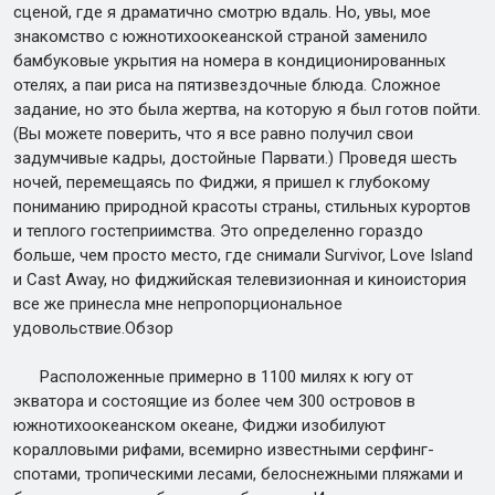
сценой, где я драматично смотрю вдаль. Но, увы, мое
знакомство с южнотихоокеанской страной заменило
бамбуковые укрытия на номера в кондиционированных
отелях, а паи риса на пятизвездочные блюда. Сложное
задание, но это была жертва, на которую я был готов пойти.
(Вы можете поверить, что я все равно получил свои
задумчивые кадры, достойные Парвати.) Проведя шесть
ночей, перемещаясь по Фиджи, я пришел к глубокому
пониманию природной красоты страны, стильных курортов
и теплого гостеприимства. Это определенно гораздо
больше, чем просто место, где снимали Survivor, Love Island
и Cast Away, но фиджийская телевизионная и киноистория
все же принесла мне непропорциональное
удовольствие.Обзор
Расположенные примерно в 1100 милях к югу от
экватора и состоящие из более чем 300 островов в
южнотихоокеанском океане, Фиджи изобилуют
коралловыми рифами, всемирно известными серфинг-
спотами, тропическими лесами, белоснежными пляжами и