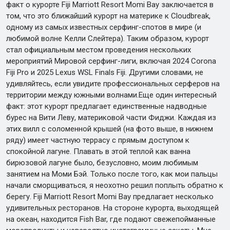
факт о курорте Fiji Marriott Resort Momi Bay заключается в
том, что это ближайший курорт на материке к Cloudbreak,
одному из самых известных серфинг-спотов в мире (и
любимой волне Келли Слейтера). Таким образом, курорт
стал официальным местом проведения нескольких
мероприятий Мировой серфинг-лиги, включая 2024 Corona
Fiji Pro и 2025 Lexus WSL Finals Fiji. Другими словами, не
удивляйтесь, если увидите профессиональных серферов на
территории между южными волнами.Еще один интересный
факт: этот курорт предлагает единственные надводные
бурес на Вити Леву, материковой части Фиджи. Каждая из
этих вилл с соломенной крышей (на фото выше, в нижнем
ряду) имеет частную террасу с прямым доступом к
спокойной лагуне. Плавать в этой теплой как ванна
бирюзовой лагуне было, безусловно, моим любимым
занятием на Моми Бэй. Только после того, как мои пальцы
начали сморщиваться, я неохотно решил поплыть обратно к
берегу. Fiji Marriott Resort Momi Bay предлагает несколько
удивительных ресторанов. На стороне курорта, выходящей
на океан, находится Fish Bar, где подают свежепойманные