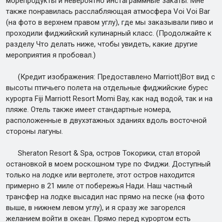
морепродукты и невероятно инстаграммные закаты. Мне
также понравилась расслабляющая атмосфера Voi Voi Bar
(на фото в верхнем правом углу), где мы заказывали пиво и
проходили фиджийский кулинарный класс. (Продолжайте к
разделу Что делать ниже, чтобы увидеть, какие другие
мероприятия я пробовал.)
(Кредит изображения: Предоставлено Marriott)Вот вид с
высоты птичьего полета на отдельные фиджийские бурес
курорта Fiji Marriott Resort Momi Bay, как над водой, так и на
пляже. Отель также имеет стандартные номера,
расположенные в двухэтажных зданиях вдоль восточной
стороны лагуны.
Sheraton Resort & Spa, остров Токорики, стал второй
остановкой в моем роскошном туре по Фиджи. Доступный
только на лодке или вертолете, этот остров находится
примерно в 21 миле от побережья Нади. Наш частный
трансфер на лодке высадил нас прямо на песке (на фото
выше, в нижнем левом углу), и я сразу же загорелся
желанием войти в океан. Прямо перед курортом есть