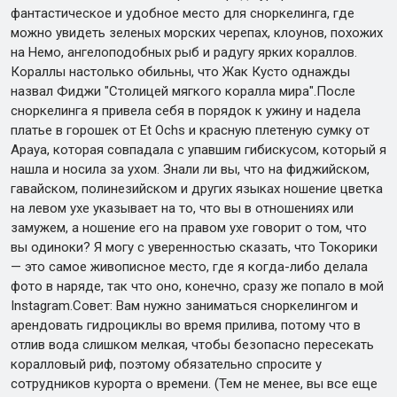
фантастическое и удобное место для сноркелинга, где
можно увидеть зеленых морских черепах, клоунов, похожих
на Немо, ангелоподобных рыб и радугу ярких кораллов.
Кораллы настолько обильны, что Жак Кусто однажды
назвал Фиджи "Столицей мягкого коралла мира".После
сноркелинга я привела себя в порядок к ужину и надела
платье в горошек от Et Ochs и красную плетеную сумку от
Apaya, которая совпадала с упавшим гибискусом, который я
нашла и носила за ухом. Знали ли вы, что на фиджийском,
гавайском, полинезийском и других языках ношение цветка
на левом ухе указывает на то, что вы в отношениях или
замужем, а ношение его на правом ухе говорит о том, что
вы одиноки? Я могу с уверенностью сказать, что Токорики
— это самое живописное место, где я когда-либо делала
фото в наряде, так что оно, конечно, сразу же попало в мой
Instagram.Совет: Вам нужно заниматься сноркелингом и
арендовать гидроциклы во время прилива, потому что в
отлив вода слишком мелкая, чтобы безопасно пересекать
коралловый риф, поэтому обязательно спросите у
сотрудников курорта о времени. (Тем не менее, вы все еще