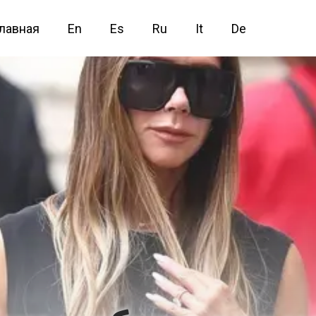
лавная
En
Es
Ru
It
De