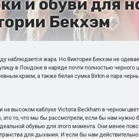
и и обуви для н
тории Бекхэм
наблюдается жара. Но Виктория Бекхэм не одеваетс
улицу в Лондоне в наряде почти полностью черного ц
вным краем, а также белая сумка Birkin и пара чер
 на высоком каблуке Victoria Beckham в черном цвете
, это то, что мы бы рассмотрели, если бы нам нужно 
деальной обувью для этого момента. Они менее повс
транства для дыхания. И если бы нам действительно