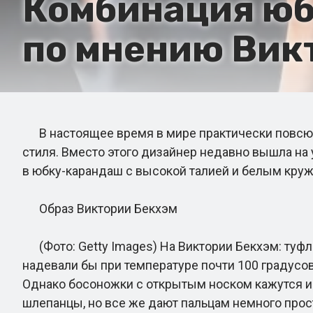
Комбинация юбк
по мнению Вик
В настоящее время в мире практически повсюду 
стиля. Вместо этого дизайнер недавно вышла на 
в юбку-карандаш с высокой талией и белым круже
Образ Виктории Бекхэм
(Фото: Getty Images) На Виктории Бекхэм: туфли
надевали бы при температуре почти 100 градусов
Однако босоножки с открытым носком кажутся и
шлепанцы, но все же дают пальцам немного прос