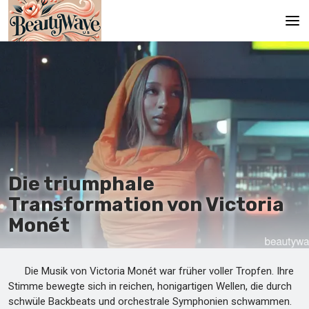
Hauptseite
En
Es
Ru
It
Die triumphale
Transformation von Victoria
De
Monét
Die Musik von Victoria Monét war früher voller Tropfen. Ihre
Stimme bewegte sich in reichen, honigartigen Wellen, die durch
schwüle Backbeats und orchestrale Symphonien schwammen.