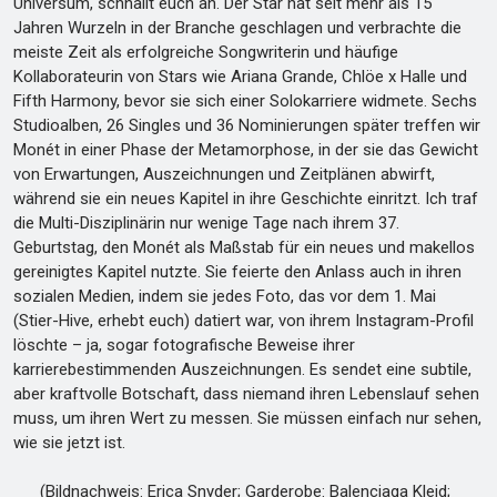
Universum, schnallt euch an. Der Star hat seit mehr als 15
Jahren Wurzeln in der Branche geschlagen und verbrachte die
meiste Zeit als erfolgreiche Songwriterin und häufige
Kollaborateurin von Stars wie Ariana Grande, Chlöe x Halle und
Fifth Harmony, bevor sie sich einer Solokarriere widmete. Sechs
Studioalben, 26 Singles und 36 Nominierungen später treffen wir
Monét in einer Phase der Metamorphose, in der sie das Gewicht
von Erwartungen, Auszeichnungen und Zeitplänen abwirft,
während sie ein neues Kapitel in ihre Geschichte einritzt. Ich traf
die Multi-Disziplinärin nur wenige Tage nach ihrem 37.
Geburtstag, den Monét als Maßstab für ein neues und makellos
gereinigtes Kapitel nutzte. Sie feierte den Anlass auch in ihren
sozialen Medien, indem sie jedes Foto, das vor dem 1. Mai
(Stier-Hive, erhebt euch) datiert war, von ihrem Instagram-Profil
löschte – ja, sogar fotografische Beweise ihrer
karrierebestimmenden Auszeichnungen. Es sendet eine subtile,
aber kraftvolle Botschaft, dass niemand ihren Lebenslauf sehen
muss, um ihren Wert zu messen. Sie müssen einfach nur sehen,
wie sie jetzt ist.
(Bildnachweis: Erica Snyder; Garderobe: Balenciaga Kleid;