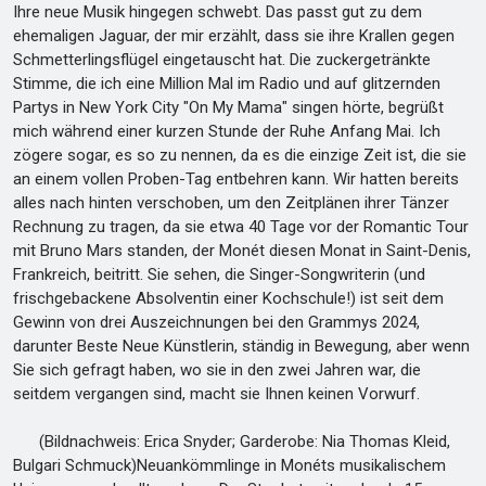
Ihre neue Musik hingegen schwebt. Das passt gut zu dem
ehemaligen Jaguar, der mir erzählt, dass sie ihre Krallen gegen
Schmetterlingsflügel eingetauscht hat. Die zuckergetränkte
Stimme, die ich eine Million Mal im Radio und auf glitzernden
Partys in New York City "On My Mama" singen hörte, begrüßt
mich während einer kurzen Stunde der Ruhe Anfang Mai. Ich
zögere sogar, es so zu nennen, da es die einzige Zeit ist, die sie
an einem vollen Proben-Tag entbehren kann. Wir hatten bereits
alles nach hinten verschoben, um den Zeitplänen ihrer Tänzer
Rechnung zu tragen, da sie etwa 40 Tage vor der Romantic Tour
mit Bruno Mars standen, der Monét diesen Monat in Saint-Denis,
Frankreich, beitritt. Sie sehen, die Singer-Songwriterin (und
frischgebackene Absolventin einer Kochschule!) ist seit dem
Gewinn von drei Auszeichnungen bei den Grammys 2024,
darunter Beste Neue Künstlerin, ständig in Bewegung, aber wenn
Sie sich gefragt haben, wo sie in den zwei Jahren war, die
seitdem vergangen sind, macht sie Ihnen keinen Vorwurf.
(Bildnachweis: Erica Snyder; Garderobe: Nia Thomas Kleid,
Bulgari Schmuck)Neuankömmlinge in Monéts musikalischem