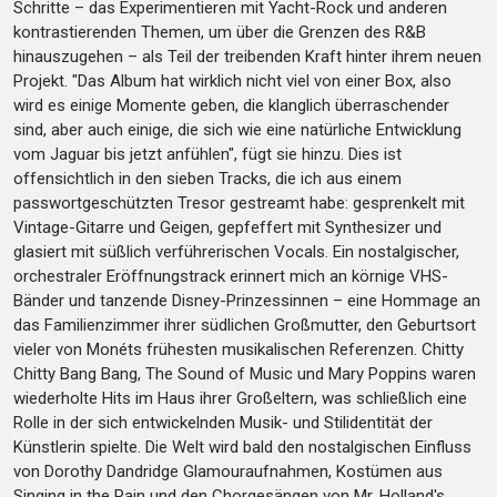
Schritte – das Experimentieren mit Yacht-Rock und anderen
kontrastierenden Themen, um über die Grenzen des R&B
hinauszugehen – als Teil der treibenden Kraft hinter ihrem neuen
Projekt. "Das Album hat wirklich nicht viel von einer Box, also
wird es einige Momente geben, die klanglich überraschender
sind, aber auch einige, die sich wie eine natürliche Entwicklung
vom Jaguar bis jetzt anfühlen", fügt sie hinzu. Dies ist
offensichtlich in den sieben Tracks, die ich aus einem
passwortgeschützten Tresor gestreamt habe: gesprenkelt mit
Vintage-Gitarre und Geigen, gepfeffert mit Synthesizer und
glasiert mit süßlich verführerischen Vocals. Ein nostalgischer,
orchestraler Eröffnungstrack erinnert mich an körnige VHS-
Bänder und tanzende Disney-Prinzessinnen – eine Hommage an
das Familienzimmer ihrer südlichen Großmutter, den Geburtsort
vieler von Monéts frühesten musikalischen Referenzen. Chitty
Chitty Bang Bang, The Sound of Music und Mary Poppins waren
wiederholte Hits im Haus ihrer Großeltern, was schließlich eine
Rolle in der sich entwickelnden Musik- und Stilidentität der
Künstlerin spielte. Die Welt wird bald den nostalgischen Einfluss
von Dorothy Dandridge Glamouraufnahmen, Kostümen aus
Singing in the Rain und den Chorgesängen von Mr. Holland's