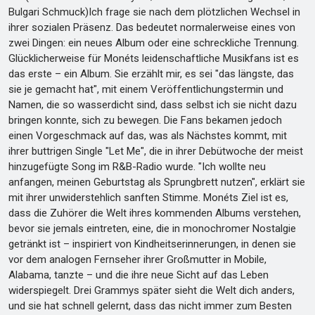
Bulgari Schmuck)Ich frage sie nach dem plötzlichen Wechsel in
ihrer sozialen Präsenz. Das bedeutet normalerweise eines von
zwei Dingen: ein neues Album oder eine schreckliche Trennung.
Glücklicherweise für Monéts leidenschaftliche Musikfans ist es
das erste – ein Album. Sie erzählt mir, es sei "das längste, das
sie je gemacht hat", mit einem Veröffentlichungstermin und
Namen, die so wasserdicht sind, dass selbst ich sie nicht dazu
bringen konnte, sich zu bewegen. Die Fans bekamen jedoch
einen Vorgeschmack auf das, was als Nächstes kommt, mit
ihrer buttrigen Single "Let Me", die in ihrer Debütwoche der meist
hinzugefügte Song im R&B-Radio wurde. "Ich wollte neu
anfangen, meinen Geburtstag als Sprungbrett nutzen", erklärt sie
mit ihrer unwiderstehlich sanften Stimme. Monéts Ziel ist es,
dass die Zuhörer die Welt ihres kommenden Albums verstehen,
bevor sie jemals eintreten, eine, die in monochromer Nostalgie
getränkt ist – inspiriert von Kindheitserinnerungen, in denen sie
vor dem analogen Fernseher ihrer Großmutter in Mobile,
Alabama, tanzte – und die ihre neue Sicht auf das Leben
widerspiegelt. Drei Grammys später sieht die Welt dich anders,
und sie hat schnell gelernt, dass das nicht immer zum Besten