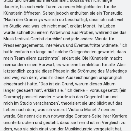
Stolz und Medienaufmerksamkeit, sodass es nicht lange
dauerte, bis sich viele Türen zu neuen Möglichkeiten für die
Künstlerin öffneten. Selten jedoch enthüllten sie ein Tonstudio.
"Nach den Grammys war ich so beschäftigt, dass ich nicht viel
im Studio war, was ich nicht mag", erklärt Monét. Ihr Leben
wurde schnell zu einem Wirbelwind aus Proben, während sie das
Musikfestival-Gambit durchlief und jede andere Minute für
Presseengagements, Interviews und Eventauftritte widmete. "Ich
hatte einfach so lange auf solche Gelegenheiten gewartet, dass
mein Team allem zustimmte", erklärt sie. Die Künstlerin macht
niemandem einen Vorwurf; es war eine Lernlektion für alle. Aber
letztendlich zog sie diese Phase in die Strömung des Marketings
und weg von dem, was ihr diese Auszeichnungen ursprünglich
eingebracht hatte. "Das ist ein Grund, warum dieses Album
länger gedauert hat", erklärt sie. "Ich denke – vorausgesetzt, [ein
Grammy] passiert wieder – würde ich das Gegenteil tun und
mich im Studio verschanzen", theorisiert sie und blickt auf das
Leben nach dem, was ich vorerst Victoria Monét 7 nennen
werde. Sie nennt die nun notwendige Content-Seite ihrer Karriere
ununterbrochen und gesteht, dass sie fremd ist im Vergleich zu
dem, was sie sich einst von der Musikindustrie vorgestellt hat.