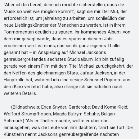
"Aber ich bin bereit, denn ich möchte sicherstellen, dass die
Musik so weit wie möglich kommt", sagt sie mir. Der Mut, der
erforderlich ist, um jahrelang zu arbeiten, um schließlich der
neue Lieblingskünstler der Menschen zu werden, ist in ihrem
Tonmomentan deutlich zu spüren. Ihr kommendes Album, von
dem mir gesagt wurde, dass es später in diesem Jahr
erscheinen wird, ist eines, das sie ihr ganz eigenes Thriller
genannt hat – in Anspielung auf Michael Jacksons
genreübergreifendes sechstes Studioalbum. Ich bin zufällig
gerade von einem Film mit dem Titel Michael zurückgekehrt, der
den Neffen des gleichnamigen Stars, Jafaar Jackson, in der
Hauptrolle hat, während ich eine riesige Schüssel Popcorn aus
dem Kino verzehrt habe, also dränge ich sie natürlich nach
weiteren Details.
(Bildnachweis: Erica Snyder; Garderobe: David Koma Kleid;
Wolford Strumpfhosen; Magda Butrym Schuhe; Bulgari
Schmuck) "Als er Thriller machte, wollte er über das
hinausgehen, was die Leute von ihm dachten", fährt sie fort. Die
Künstlerin nennt Jacksons genreübergreifende nächsten