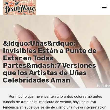
Principal
En
&ldquo;Uñas&rdquo;
Es
Invisibles Están a Punto de
Ru
Estar en Todas
It
Partes&mdash;7 Versiones
que los Artistas de Uñas
De
Celebridades Aman
Por mucho que me encanten uno o dos colores vibrantes
cuando se trata de mi manicura de verano, hay una nueva
tendencia en auge que se siente como una nueva interpretación