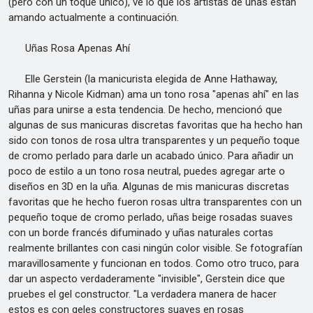
(pero con un toque único), ve lo que los artistas de uñas están
amando actualmente a continuación.
Uñas Rosa Apenas Ahí
Elle Gerstein (la manicurista elegida de Anne Hathaway,
Rihanna y Nicole Kidman) ama un tono rosa "apenas ahí" en las
uñas para unirse a esta tendencia. De hecho, mencionó que
algunas de sus manicuras discretas favoritas que ha hecho han
sido con tonos de rosa ultra transparentes y un pequeño toque
de cromo perlado para darle un acabado único. Para añadir un
poco de estilo a un tono rosa neutral, puedes agregar arte o
diseños en 3D en la uña. Algunas de mis manicuras discretas
favoritas que he hecho fueron rosas ultra transparentes con un
pequeño toque de cromo perlado, uñas beige rosadas suaves
con un borde francés difuminado y uñas naturales cortas
realmente brillantes con casi ningún color visible. Se fotografían
maravillosamente y funcionan en todos. Como otro truco, para
dar un aspecto verdaderamente "invisible", Gerstein dice que
pruebes el gel constructor. "La verdadera manera de hacer
estos es con geles constructores suaves en rosas