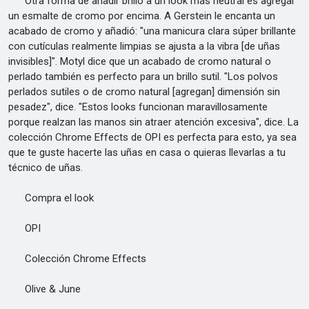
Otra forma de añadir brillo a un look más neutral es agregar
un esmalte de cromo por encima. A Gerstein le encanta un
acabado de cromo y añadió: "una manicura clara súper brillante
con cutículas realmente limpias se ajusta a la vibra [de uñas
invisibles]". Motyl dice que un acabado de cromo natural o
perlado también es perfecto para un brillo sutil. "Los polvos
perlados sutiles o de cromo natural [agregan] dimensión sin
pesadez", dice. "Estos looks funcionan maravillosamente
porque realzan las manos sin atraer atención excesiva", dice. La
colección Chrome Effects de OPI es perfecta para esto, ya sea
que te guste hacerte las uñas en casa o quieras llevarlas a tu
técnico de uñas.
Compra el look
OPI
Colección Chrome Effects
Olive & June