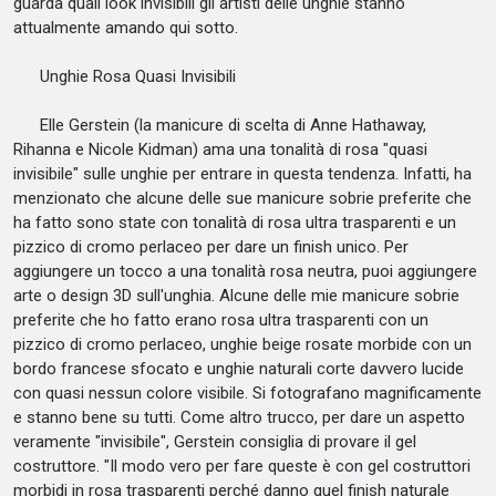
guarda quali look invisibili gli artisti delle unghie stanno
attualmente amando qui sotto.
Unghie Rosa Quasi Invisibili
Elle Gerstein (la manicure di scelta di Anne Hathaway,
Rihanna e Nicole Kidman) ama una tonalità di rosa "quasi
invisibile" sulle unghie per entrare in questa tendenza. Infatti, ha
menzionato che alcune delle sue manicure sobrie preferite che
ha fatto sono state con tonalità di rosa ultra trasparenti e un
pizzico di cromo perlaceo per dare un finish unico. Per
aggiungere un tocco a una tonalità rosa neutra, puoi aggiungere
arte o design 3D sull'unghia. Alcune delle mie manicure sobrie
preferite che ho fatto erano rosa ultra trasparenti con un
pizzico di cromo perlaceo, unghie beige rosate morbide con un
bordo francese sfocato e unghie naturali corte davvero lucide
con quasi nessun colore visibile. Si fotografano magnificamente
e stanno bene su tutti. Come altro trucco, per dare un aspetto
veramente "invisibile", Gerstein consiglia di provare il gel
costruttore. "Il modo vero per fare queste è con gel costruttori
morbidi in rosa trasparenti perché danno quel finish naturale