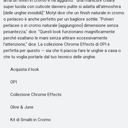
ama un finish in cromo e ha aggiunto: "una manicure chiara
super lucida con cuticole davvero pulite si adatta all'atmosfera
[delle unghie invisibili]." Motyl dice che un finish naturale in cromo
o perlaceo è anche perfetto per un bagliore sottile. "Polveri
perlacee o in cromo naturale [aggiungono] dimensione senza
pesantezza," dice. "Questi look funzionano magnificamente
perché esaltano le mani senza attirare eccessivamente
l'attenzione," dice. La collezione Chrome Effects di OPI è
perfetta per questo — sia che ti piaccia fare le unghie a casa o
che tu voglia portarle dal tuo tecnico delle unghie.
Acquista il look
OPI
Collezione Chrome Effects
Olive & June
Kit di Smalti in Cromo