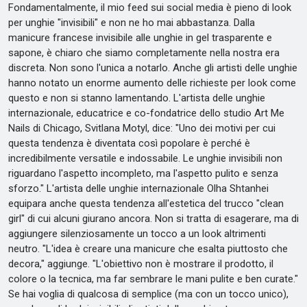
Fondamentalmente, il mio feed sui social media è pieno di look
per unghie "invisibili" e non ne ho mai abbastanza. Dalla
manicure francese invisibile alle unghie in gel trasparente e
sapone, è chiaro che siamo completamente nella nostra era
discreta. Non sono l'unica a notarlo. Anche gli artisti delle unghie
hanno notato un enorme aumento delle richieste per look come
questo e non si stanno lamentando. L'artista delle unghie
internazionale, educatrice e co-fondatrice dello studio Art Me
Nails di Chicago, Svitlana Motyl, dice: "Uno dei motivi per cui
questa tendenza è diventata così popolare è perché è
incredibilmente versatile e indossabile. Le unghie invisibili non
riguardano l'aspetto incompleto, ma l'aspetto pulito e senza
sforzo." L'artista delle unghie internazionale Olha Shtanhei
equipara anche questa tendenza all'estetica del trucco "clean
girl" di cui alcuni giurano ancora. Non si tratta di esagerare, ma di
aggiungere silenziosamente un tocco a un look altrimenti
neutro. "L'idea è creare una manicure che esalta piuttosto che
decora," aggiunge. "L'obiettivo non è mostrare il prodotto, il
colore o la tecnica, ma far sembrare le mani pulite e ben curate."
Se hai voglia di qualcosa di semplice (ma con un tocco unico),