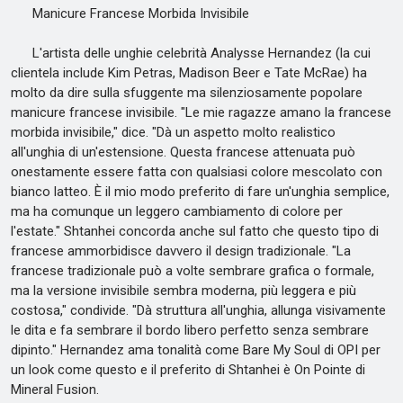
Manicure Francese Morbida Invisibile
L'artista delle unghie celebrità Analysse Hernandez (la cui
clientela include Kim Petras, Madison Beer e Tate McRae) ha
molto da dire sulla sfuggente ma silenziosamente popolare
manicure francese invisibile. "Le mie ragazze amano la francese
morbida invisibile," dice. "Dà un aspetto molto realistico
all'unghia di un'estensione. Questa francese attenuata può
onestamente essere fatta con qualsiasi colore mescolato con
bianco latteo. È il mio modo preferito di fare un'unghia semplice,
ma ha comunque un leggero cambiamento di colore per
l'estate." Shtanhei concorda anche sul fatto che questo tipo di
francese ammorbidisce davvero il design tradizionale. "La
francese tradizionale può a volte sembrare grafica o formale,
ma la versione invisibile sembra moderna, più leggera e più
costosa," condivide. "Dà struttura all'unghia, allunga visivamente
le dita e fa sembrare il bordo libero perfetto senza sembrare
dipinto." Hernandez ama tonalità come Bare My Soul di OPI per
un look come questo e il preferito di Shtanhei è On Pointe di
Mineral Fusion.