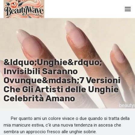
Pagina principale
En
Es
&ldquo;Unghie&rdquo;
Ru
Invisibili Saranno
It
Ovunque&mdash;7 Versioni
Che Gli Artisti delle Unghie
De
Celebrità Amano
Per quanto ami un colore vivace o due quando si tratta della
mia manicure estiva, c'è una nuova tendenza in ascesa che
sembra un approccio fresco alle unghie sobrie.