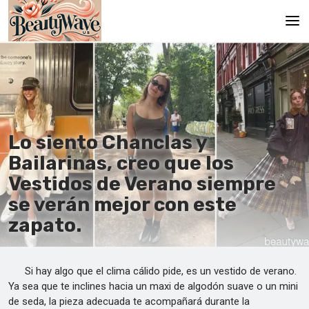
Principal
En
Es
Lo siento Chanclas y
Ru
Bailarinas, creo que los
It
Vestidos de Verano siempre
se verán mejor con este
De
zapato.
Si hay algo que el clima cálido pide, es un vestido de verano.
Ya sea que te inclines hacia un maxi de algodón suave o un mini
de seda, la pieza adecuada te acompañará durante la