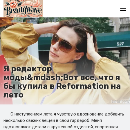
Главная
En
Es
Ru
Я редактор
It
моды&mdash;Вот все, что я
бы купила в Reformation на
De
лето
С наступлением лета я чувствую вдохновение добавить
несколько свежих вещей в свой гардероб. Меня
вдохновляют детали с кружевной отделкой, спортивная