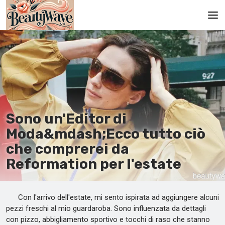
Pagina principale
En
Es
Ru
Sono un'Editor di
It
Moda&mdash;Ecco tutto ciò
che comprerei da
De
Reformation per l'estate
Con l'arrivo dell'estate, mi sento ispirata ad aggiungere alcuni
pezzi freschi al mio guardaroba. Sono influenzata da dettagli
con pizzo, abbigliamento sportivo e tocchi di raso che stanno