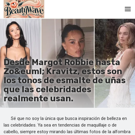
Principal
En
Es
Desde Margot Robbie hasta
Ru
Zo&euml; Kravitz, estos son
It
los tonos de esmalte de uñas
que las celebridades
De
realmente usan.
Sé que no soy la única que busca inspiración de belleza en
las celebridades. Ya sea en tendencias de maquillaje o de
cabello, siempre estoy mirando las últimas fotos de la alfombra