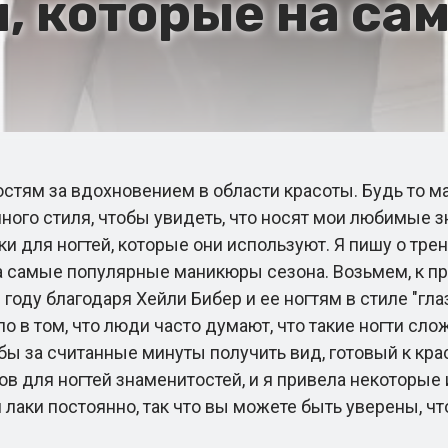
й, которые на са
стям за вдохновением в области красоты. Будь то м
ного стиля, чтобы увидеть, что носят мои любимые з
и для ногтей, которые они используют. Я пишу о тр
 самые популярные маникюры сезона. Возьмем, к пр
году благодаря Хейли Бибер и ее ногтям в стиле "г
о в том, что люди часто думают, что такие ногти сло
обы за считанные минуты получить вид, готовый к кра
 для ногтей знаменитостей, и я привела некоторые и
лаки постоянно, так что вы можете быть уверены, что