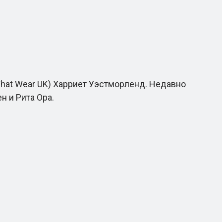
What Wear UK) Харриет Уэстморленд. Недавно
н и Рита Ора.