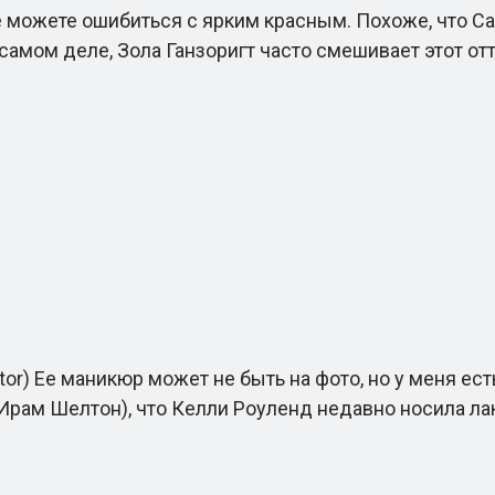
можете ошибиться с ярким красным. Похоже, что Саб
 самом деле, Зола Ганзоригт часто смешивает этот от
utor) Ее маникюр может не быть на фото, но у меня е
рам Шелтон), что Келли Роуленд недавно носила лак OP