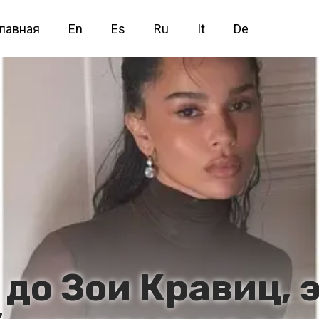
лавная
En
Es
Ru
It
De
 до Зои Кравиц, 