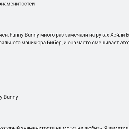
знаменитостей
 Funny Bunny много раз замечали на руках Хейли Би
йтрального маникюра Бибер, и она часто смешивает э
ny Bunny
торый знаменитости не могут не любить. Я заметила,