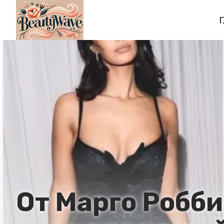
Г
От Марго Робби